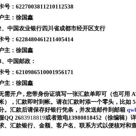
卡号：6227003811210112538
户主：徐国鑫
2、中国农业银行四川省成都市经开区支行
卡号：6228480461211405414
户主：徐国鑫
3、中国邮政：
卡号：6210986510001956171
户主：徐国鑫
无需开户 , 您带身份证填写一张汇款单即可（也可用 
帐），汇款即时到帐。请在汇款时添一个零头，比如 500.
分。汇款后请保存好银行凭条，
并发送邮件到邮箱
qw
服QQ 26
83918819
或者致电13980818452
（徐编辑）
求、汇款银行、金额、客户名、联系方式以便核对和