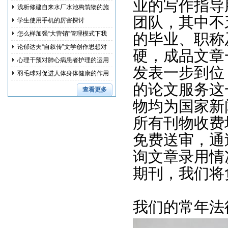
业的写作指导
浅析修建自来水厂水池构筑物的施
团队，其中不
工措
学生使用手机的厉害探讨
怎么样加强“大营销”管理模式下我
的毕业、职称
国
论郁达夫“自叙传”文学创作思想对
硬，成品文章
其
心理干预对肺心病患者护理的运用
发表一步到位
研究
羽毛球对促进人体身体健康的作用
的论文服务这
和训
查看更多
物均为国家新
所有刊物收费
免费送审，通
询文章录用情
期刊，我们将
我们的常年法