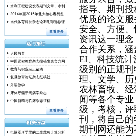
范措
水利工程建设发表期刊文章，水利
指导、期刊投
建设
2014年至2015年北大核心容易忽
优质的论文服
略的问
当代体育科技杂志论羽毛球选修课
安全、方便、
教学
查看更多
资讯这一理念
合作关系，涵
人民教育
EI
、科技统计
中国远程教育杂志投稿发表官方网
级别的正规刊
教育与职业杂志征稿
理、文学、历
复旦教育论坛杂志征稿社
外语教学
农林畜牧、经
牙体牙髓牙周病学杂志
闻等各个专业
中国新药与临床杂志征稿
级，考核，评
查看更多
刊，将自己的
期刊网还能为
电脑图形学里的二维裁剪计算分析